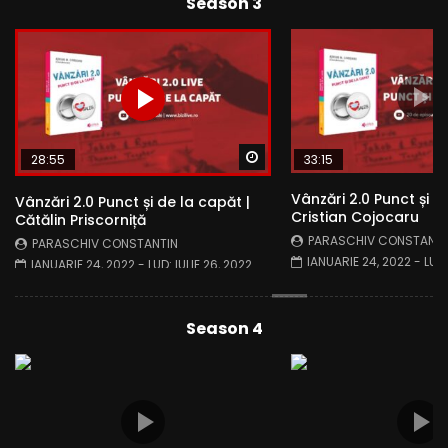
Season 3
Watch Later
atch Later
28:55
33:15
Vânzări 2.0 Punct și d
Vânzări 2.0 Punct și de la capăt |
Cristian Cojocaru
Cătălin Priscorniță
PARASCHIV CONSTANTI
PARASCHIV CONSTANTIN
IANUARIE 24, 2022
- LUD
IANUARIE 24, 2022
- LUD:
IULIE 26, 2022
2022
Season 4