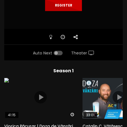
REGISTER
Auto Next
Theater
Season 1
Watch Later
41:15
33:01
Viorica Păcurar | Doza de Vânzări
Catalin C. Vătășescu 