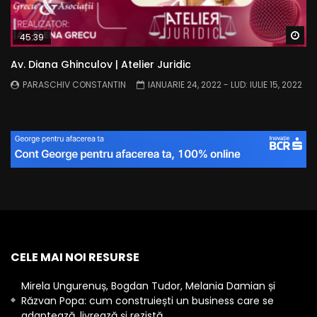
Wa
45:39
Av. Diana Ghinculov | Atelier Juridic
PARASCHIV CONSTANTIN
IANUARIE 24, 2022
- LUD:
IULIE 15, 2022
CELE MAI NOI RESURSE
Mirela Ungurenuș, Bogdan Tudor, Melania Damian și
Răzvan Popa: cum construiești un business care se
adaptează, livrează și rezistă