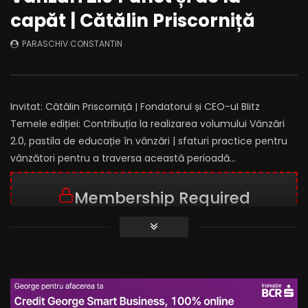
capăt | Cătălin Priscorniță
PARASCHIV CONSTANTIN
Invitat: Cătălin Priscorniță | Fondatorul și CEO-ul Blitz
Temele ediției: Contribuția la realizarea volumului Vânzări
2.0, pastila de educație în vânzări | sfaturi practice pentru
vânzători pentru a traversa această perioadă…
Membership Required
You must be a member to access this
content.
VIEW MEMBERSHIP LEVELS