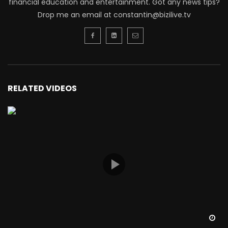
financial education and entertainment. Got any news tips?
Drop me an email at constantin@bizilive.tv
RELATED VIDEOS
Wa