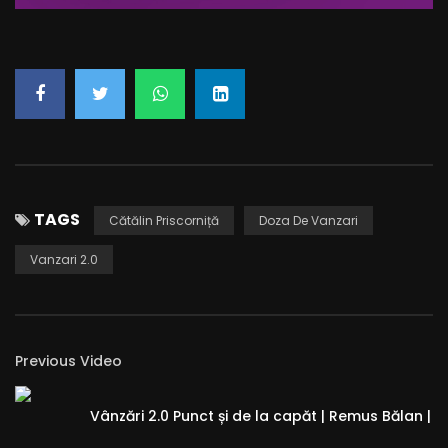
Already a member?
LOG IN HERE
TAGS
Cătălin Priscorniță
Doza De Vanzari
Vanzari 2.0
Previous Video
Vânzări 2.0 Punct și de la capăt | Remus Bălan |