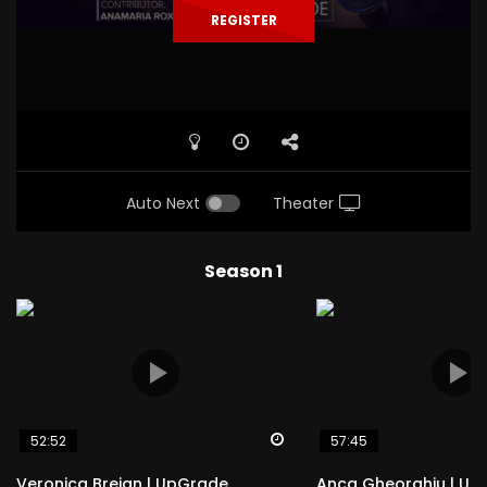
REGISTER
Auto Next
Theater
Season 1
Watch Later
52:52
57:45
Veronica Brejan | UpGrade
Anca Gheorghiu | Up