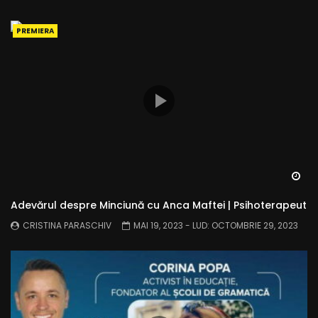
PREMIERA
Wa
Adevărul despre Minciună cu Anca Maftei | Psihoterapeut
CRISTINA PARASCHIV
MAI 19, 2023
- LUD:
OCTOMBRIE 29, 2023