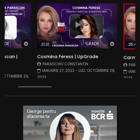
Watch Later
Watch Later
35:41
31:31
ascan |
Cosmina Feress | UpGrade
Carmen
PARASCHIV CONSTANTIN
PARA
N
IANUARIE 27, 2022
- LUD:
OCTOMBRIE 29,
IANUAR
:
OCTOMBRIE 29,
2023
2023