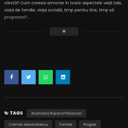
vârstă? Cum creeezi armonie în toate aspectele vieții tale,
viața de familie, viața socială, timp pentru tine, timp să
progresezi?…
Membership Required
You must be a member to access this
content.
VIEW MEMBERSHIP LEVELS
Already a member?
LOG IN HERE
TAGS
Anamaria Roxana Parascan
Carmen Alexandrescu
Familie
Progres