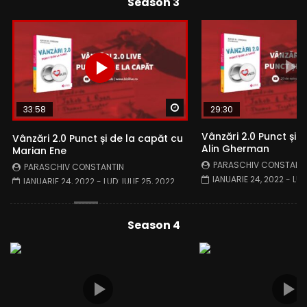
Season 3
Watch Later
Watch Later
33:58
29:30
Vânzări 2.0 Punct și d
Vânzări 2.0 Punct și de la capăt cu
Alin Gherman
Marian Ene
PARASCHIV CONSTANT
PARASCHIV CONSTANTIN
IANUARIE 24, 2022
- LUD
IANUARIE 24, 2022
- LUD:
IULIE 25, 2022
Season 4