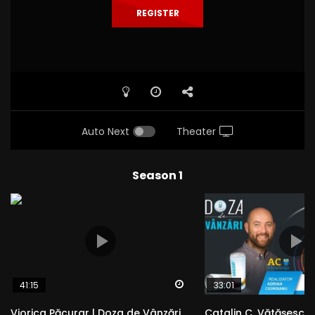
REGISTER
Auto Next
Theater
Season 1
Watch Later
41:15
33:01
Viorica Păcurar | Doza de Vânzări
Catalin C. Vătășescu 