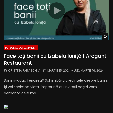
Wa
PERSONAL DEVELOPMENT
Face toți banii cu Izabela Ioniță | Arogant
Restaurant
CRISTINA PARASCHIV
MARTIE 15, 2024
- LUD:
MARTIE 16, 2024
Banii n-aduc fericirea? Schimbă-ți credințele despre bani și
îți vei schimba viața. Împreună cu invitații noștri vom
demonta cele ma...