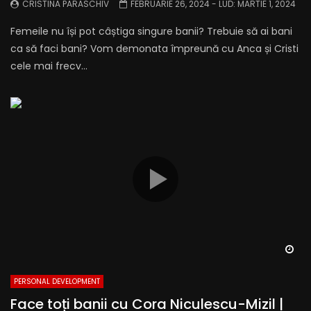
CRISTINA PARASCHIV
FEBRUARIE 26, 2024
- LUD:
MARTIE 1, 2024
Femeile nu își pot câștiga singure banii? Trebuie să ai bani
ca să faci bani? Vom demonata împreună cu Anca și Cristi
cele mai frecv...
Wa
PERSONAL DEVELOPMENT
Face toți banii cu Cora Niculescu-Mizil |