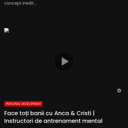
concept inedit...
Wa
PERSONAL DEVELOPMENT
Face toți banii cu Anca & Cristi |
Instructori de antrenament mental