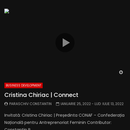
Wa
BUSINESS DEVELOPMENT
Cristina Chiriac | Connect
PARASCHIV CONSTANTIN
IANUARIE 25, 2022
- LUD:
IULIE 13, 2022
Invitată: Cristina Chiriac | Președinta CONAF – Confederația
Națională pentru Antreprenoriat Feminin Contributor:
Constantin P...