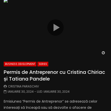
Wa
BUSINESS DEVELOPMENT
SERIES
Permis de Antreprenor cu Cristina Chiriac
și Tatiana Pandele
CRISTINA PARASCHIV
IANUARIE 30, 2024
- LUD:
IANUARIE 30, 2024
Emisiunea “Permis de Antreprenor” se adresează celor
interesați să înceapă sau să dezvolte o afacere de