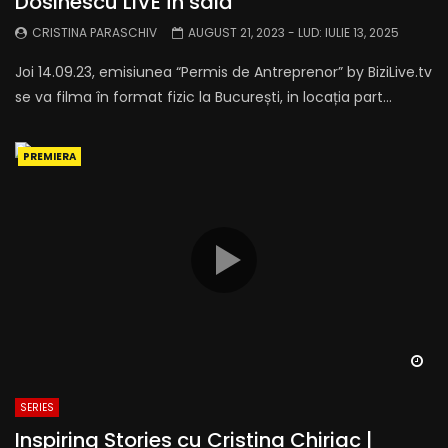
Dosinescu LIVE în sală
CRISTINA PARASCHIV
AUGUST 21, 2023
- LUD:
IULIE 13, 2025
Joi 14.09.23, emisiunea “Permis de Antreprenor” by BiziLive.tv
se va filma în format fizic la București, in locația part...
PREMIERA
Wa
SERIES
Inspiring Stories cu Cristina Chiriac |