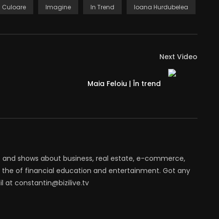
Culoare
Imagine
In Trend
Ioana Hurdubelea
Next Video
Maia Feloiu | În trend
t and shows about business, real estate, e-commerce,
the of financial education and entertainment. Got any
 at constantin@bizilive.tv