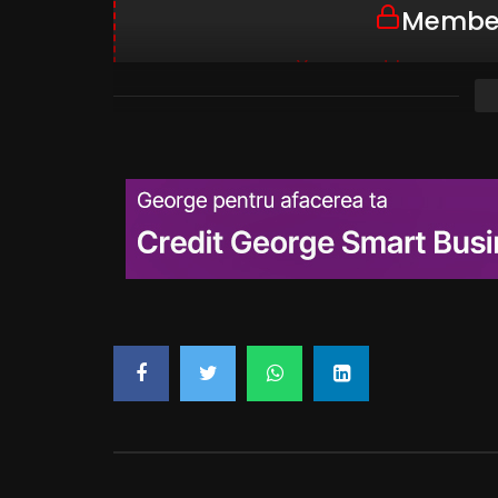
Member
You must be a memb
VIEW ME
Already a me