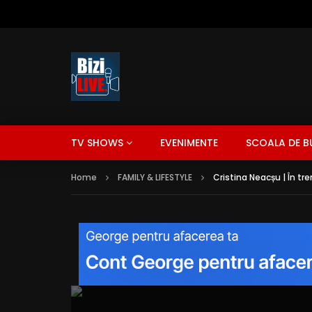
TV SHOWS
EVENIMENTE
SCOALA DE B
Home
FAMILY & LIFESTYLE
Cristina Neacșu | În tr