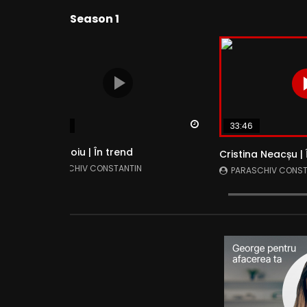
Season 1
Watch Later
Watch Later
33:46
01:01:19
Maia Feloiu | În trend
Cristina Neacșu | 
PARASCHIV CONSTANTIN
PARASCHIV CONST
2
IANUARIE 25, 2022
- LUD:
IULIE 13, 2022
IANUARIE 25, 2022