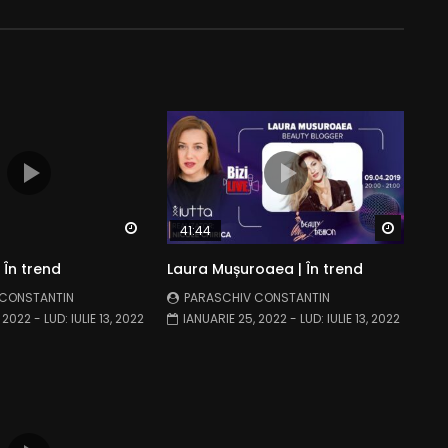
Watch Later
Watch 
41:44
 În trend
Laura Mușuroaea | În trend
 CONSTANTIN
PARASCHIV CONSTANTIN
, 2022
- LUD:
IULIE 13, 2022
IANUARIE 25, 2022
- LUD:
IULIE 13, 2022