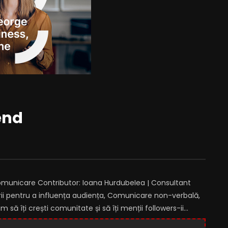
end
comunicare Contributor: Ioana Hurdubelea | Consultant
rii pentru a influența audiența, Comunicare non-verbală,
ă îți crești comunitate și să îți menții followers-ii…