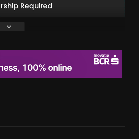
ship Required
er to access this content.
MBERSHIP LEVELS
mber?
LOG IN HERE