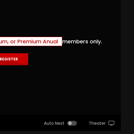
ium, or Premium Anual
members only.
REGISTER
Auto Next
Theater