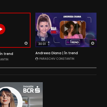
Watch Later
Watch 
30:01
Andreea Diana | În trend
În trend
PARASCHIV CONSTANTIN
ANTIN
IANUARIE 25, 2022
- LUD:
IULIE 13, 2022
- LUD:
IULIE 13, 2022