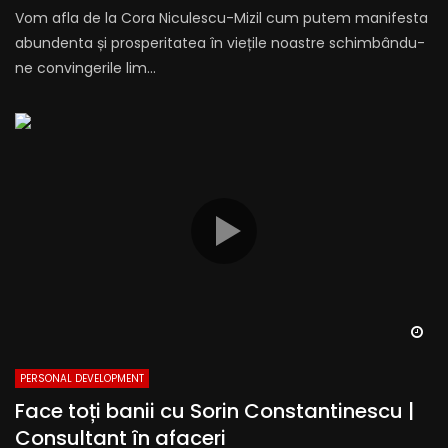
Vom afla de la Cora Niculescu-Mizil cum putem manifesta
abundenta și prosperitatea în viețile noastre schimbându-
ne convingerile lim...
Wa
PERSONAL DEVELOPMENT
Face toți banii cu Sorin Constantinescu |
Consultant în afaceri