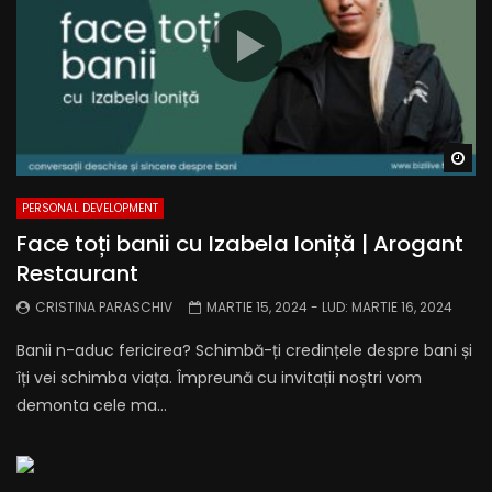
Wa
PERSONAL DEVELOPMENT
Face toți banii cu Izabela Ioniță | Arogant
Restaurant
CRISTINA PARASCHIV
MARTIE 15, 2024
- LUD:
MARTIE 16, 2024
Banii n-aduc fericirea? Schimbă-ți credințele despre bani și
îți vei schimba viața. Împreună cu invitații noștri vom
demonta cele ma...