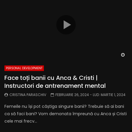
Wa
PERSONAL DEVELOPMENT
Face toți banii cu Anca & Cristi |
Instructori de antrenament mental
CRISTINA PARASCHIV
FEBRUARIE 26, 2024
- LUD:
MARTIE 1, 2024
Femeile nu își pot câștiga singure banii? Trebuie să ai bani
ca să faci bani? Vom demonata împreună cu Anca și Cristi
cele mai frecv...