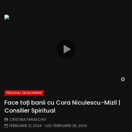
Wa
PERSONAL DEVELOPMENT
Face toți banii cu Cora Niculescu-Mizil |
Consilier Spiritual
CRISTINA PARASCHIV
FEBRUARIE 21, 2024
- LUD:
FEBRUARIE 26, 2024