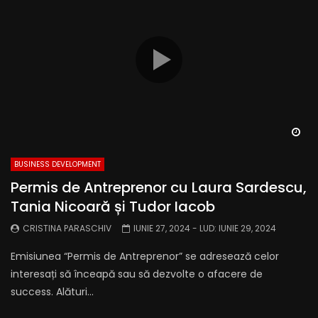
Wa
BUSINESS DEVELOPMENT
Permis de Antreprenor cu Laura Sardescu,
Tania Nicoară și Tudor Iacob
CRISTINA PARASCHIV
IUNIE 27, 2024
- LUD:
IUNIE 29, 2024
Emisiunea “Permis de Antreprenor” se adresează celor
interesați să înceapă sau să dezvolte o afacere de
success. Alături...