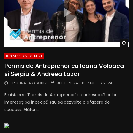
Wa
BUSINESS DEVELOPMENT
Permis de Antreprenor cu Ioana Voloacã
si Sergiu & Andreea Lazãr
CRISTINA PARASCHIV
IULIE 16, 2024
- LUD:
IULIE 16, 2024
Emisiunea “Permis de Antreprenor” se adresează celor
interesați să înceapă sau să dezvolte o afacere de
success. Alături...