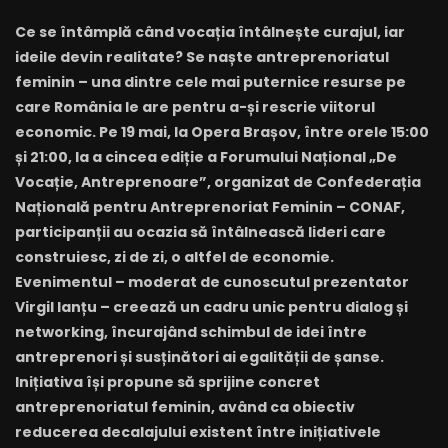
Ce se întâmplă când vocația întâlnește curajul, iar
ideile devin realitate? Se naște antreprenoriatul
feminin – una dintre cele mai puternice resurse pe
care România le are pentru a-și rescrie viitorul
economic. Pe 19 mai, la Opera Brașov, între orele 15:00
și 21:00, la a cincea ediție a Forumului Național „De
Vocație, Antreprenoare”, organizat de Confederația
Națională pentru Antreprenoriat Feminin – CONAF,
participanții au ocazia să întâlnească lideri care
construiesc, zi de zi, o altfel de economie.
Evenimentul – moderat de cunoscutul prezentator
Virgil Ianțu – creează un cadru unic pentru dialog și
networking, încurajând schimbul de idei între
antreprenori și susținători ai egalității de șanse.
Inițiativa își propune să sprijine concret
antreprenoriatul feminin, având ca obiectiv
reducerea decalajului existent între inițiativele