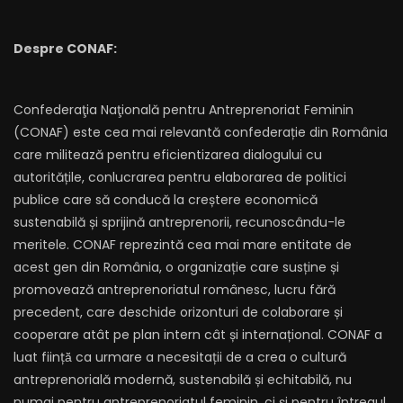
Despre CONAF:
Confederaţia Naţională pentru Antreprenoriat Feminin
(CONAF) este cea mai relevantă confederație din România
care militează pentru eficientizarea dialogului cu
autoritățile, conlucrarea pentru elaborarea de politici
publice care să conducă la creștere economică
sustenabilă și sprijină antreprenorii, recunoscându-le
meritele. CONAF reprezintă cea mai mare entitate de
acest gen din România, o organizație care susține și
promovează antreprenoriatul românesc, lucru fără
precedent, care deschide orizonturi de colaborare și
cooperare atât pe plan intern cât și internațional. CONAF a
luat ființă̆ ca urmare a necesitații de a crea o cultură
antreprenorială modernă, sustenabilă și echitabilă, nu
numai pentru antreprenoriatul feminin, ci și pentru întregul