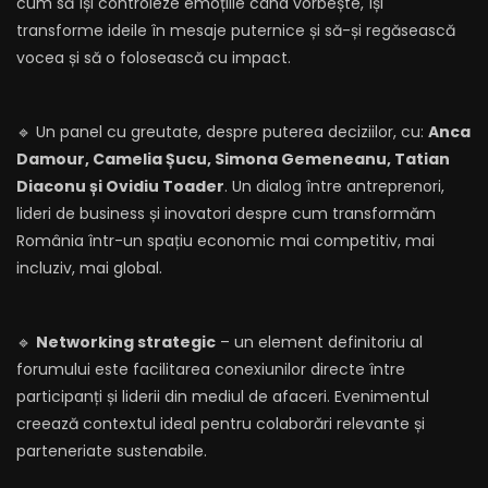
cum să își controleze emoțiile când vorbește, își
transforme ideile în mesaje puternice și să-și regăsească
vocea și să o folosească cu impact.
🔹 Un panel cu greutate, despre puterea deciziilor, cu:
Anca
Damour, Camelia Șucu, Simona Gemeneanu, Tatian
Diaconu și Ovidiu Toader
. Un dialog între antreprenori,
lideri de business și inovatori despre cum transformăm
România într-un spațiu economic mai competitiv, mai
incluziv, mai global.
🔹
Networking strategic
– un element definitoriu al
forumului este facilitarea conexiunilor directe între
participanți și liderii din mediul de afaceri. Evenimentul
creează contextul ideal pentru colaborări relevante și
parteneriate sustenabile.