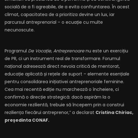
socială de a fi agreabile, de a evita confruntarea. În acest
climat, capacitatea de a prioritiza devine un lux, iar
parcursul antreprenorial – o ecuație cu multe
necunoscute.
Programul
De Vocație, Antreprenoare
nu este un exercițiu
de PR, ci un instrument real de transformare. Forumul
național adresează direct nevoia critică de mentorat,
educație aplicată și rețele de suport – elemente esențiale
pentru consolidarea inițiativei antreprenoriale feminine.
Cea mai recentă ediție nu marchează o încheiere, ci
confirmă o direcție strategică: dacă aspirăm la o
economie rezilientă, trebuie să începem prin a construi
reziliența fiecărui antreprenor,” a declarat
Cristina Chiriac,
președinta CONAF.