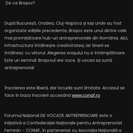
De ce Brașov?
După București, Oradea, Cluj-Napoca și Iași unde au fost
organizate edițiile precedente, Brașov este unul dintre cele
mai promițătoare hub-uri antreprenoriale din România. Aici,
infrastructura întâlnește creativitatea, iar tinerii se
întâlnesc cu viitorul. Alegerea orașului nu e întâmplătoare.
Este un semnal: Brașovul are voce. Și vocea sa sună
antreprenorial.
Înscrierea este liberă, dar locurile sunt limitate. Accesul se
face în baza înscrierii accesând
www.conaf.ro
Forumul Național DE VOCAȚIE ANTREPRENOARE este o
inițiativă a Confederației Naționale pentru Antreprenoriat
Feminin – CONAF, în parteneriat cu Asociația Națională a