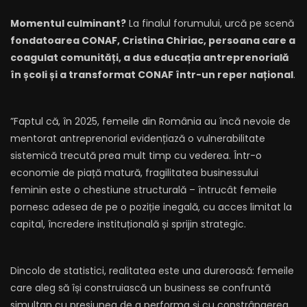
Momentul culminant?
La finalul forumului, urcă pe scenă
fondatoarea CONAF, Cristina Chiriac, persoana care a
coagulat comunități, a dus educația antreprenorială
în școli și a transformat CONAF într-un reper național
.
”Faptul că, în 2025, femeile din România au încă nevoie de
mentorat antreprenorial evidențiază o vulnerabilitate
sistemică trecută prea mult timp cu vederea. Într-o
economie de piață matură, fragilitatea businessului
feminin este o chestiune structurală – întrucât femeile
pornesc adesea de pe o poziție inegală, cu acces limitat la
capital, încredere instituțională și sprijin strategic.
Dincolo de statistici, realitatea este una dureroasă: femeile
care aleg să își construiască un business se confruntă
simultan cu presiunea de a performa și cu constrângerea